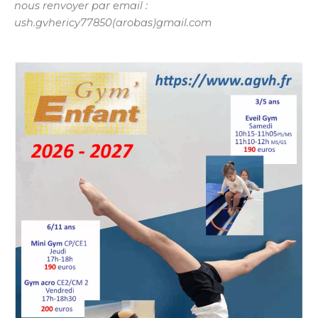
nous renvoyer par email :
ush.gvhericy77850(arobas)gmail.com