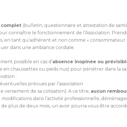
n complet
(bulletin, questionnaire et attestation de san
ur connaître le fonctionnement de l’Association. Prend
ilités, en tant qu’adhérent et non comme « consommateur 
quer dans une ambiance cordiale.
ement possible en cas d’
absence inopinée ou prévisibl
re en chaussettes ou pieds nus) pour pénétrer dans la sal
sition .
éventuelles prévues par l’association
le versement de sa cotisation). A ce titre,
aucun rembour
i, modifications dans l’activité professionnelle, démén
de plus de deux mois, un avoir pourra vous être accordé