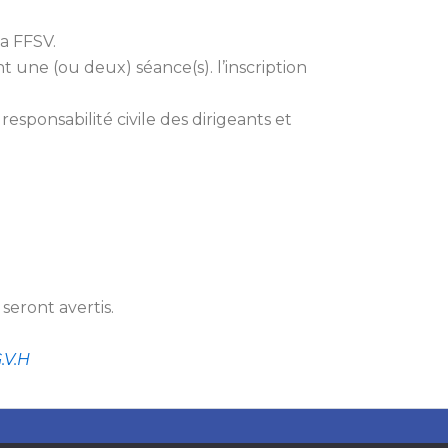
la FFSV.
t une (ou deux) séance(s). l’inscription
esponsabilité civile des dirigeants et
eront avertis.
.V.H