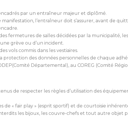
 encadrés par un entraîneur majeur et diplômé.
manifestation, l’entraîneur doit s’assurer, avant de quitte
encadre.
des fermetures de salles décidées par la municipalité, les
une grève ou d’un incident.
des vols commis dans les vestiaires.
 la protection des données personnelles de chaque adhér
DEP(Comité Départemental), au COREG (Comité Régiona
enus de respecter les règles d’utilisation des équipemen
s de « fair play » (esprit sportif) et de courtoisie inhérent
interdits les bijoux, les couvre-chefs et tout autre objet